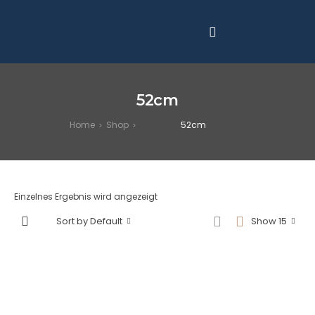
52cm
Home
Shop
52cm
>
>
Einzelnes Ergebnis wird angezeigt
Sort by Default
Show 15