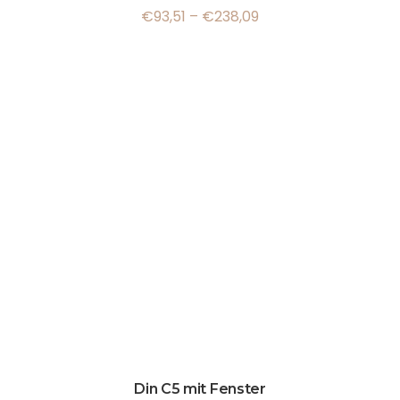
€
93,51
–
€
238,09
Din C5 mit Fenster