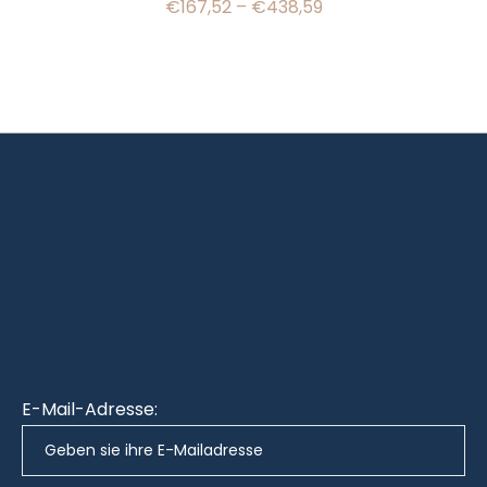
€
167,52
–
€
438,59
E-Mail-Adresse: